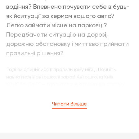
водіння? Впевнено почувати себе в будь-
якійситуації за кермом вашого авто?
Легко займати місце на парковці?
Передбачати ситуацію на дорозі,
дорожню обстановку і миттєво приймати
правильні рішення?
Тоді ви опинилися в правильному місці! Почніть
навчатися в автошколі зараз! Автошкола Київ
КОНСТАНТА ГС – гарантоване отримання базових
знань на високому рівні. Київська автошкола
Константа ГС має державну акредитацію, а також
Читати більше
відповідну ліцензію. За роки своєї роботи, завдяки
автоінструкторам – професіоналам і
висококваліфікованим викладачам, тисячі киян здали
іспит в МРЕВ і отримали права різних категорій.
Слова подяки і велику кількість позитивних відгуків,