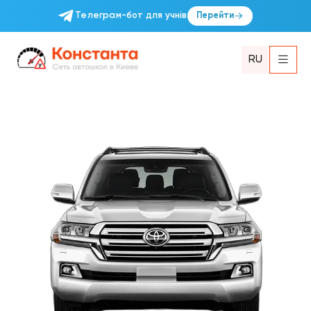
Телеграм-бот для учнів
Перейти
RU