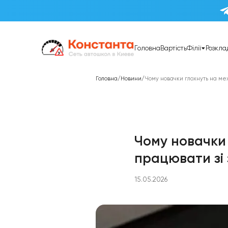
Головна
Вартість
Фі
Головна
/
Новини
/
Чому новачки гло
Чому нов
працюва
15.05.2026