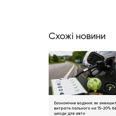
Ключовою умовою
механіка або ав
яка за роки робо
можливістю ство
пункту – легко в
Борщагівка;
Виноградар
Індустріальн
КПІ;
Львівська п
м. Голосіївсь
м. Дружби На
м. Житомирс
М. Позняки;
М. Теремки;
Солом’янська
Севастополь