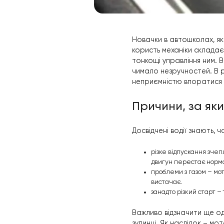
Новачки в автош
користь механік
тонкощі управлі
чимало незручно
неприємністю вп