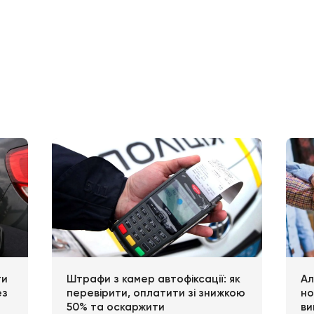
 оволодіння мистецтвом водіння на будь-якому тран
томатика) є вибір гарної автошколи з ліцензією. Ваш
ти випустила не одне покоління впевнених у собі водії
рювати програму занять, демократична вартість, зр
ибрати будь-який, близький до вас:
;
ий міст;
лоща
;
ка;
родів;
ька
;
 пл.;
ська пл.