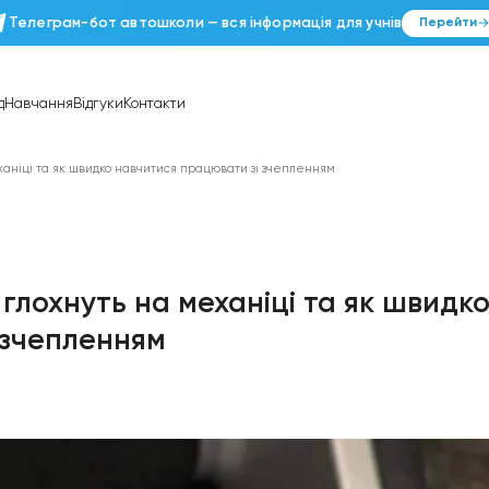
Телеграм-бот автошколи — вся інформація д
лії
Розклад
Навчання
Відгуки
Контакти
хнуть на механіці та як швидко навчитися працювати зі зчепленням
ачки глохнуть на механіці т
ти зі зчепленням