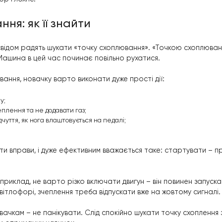
за якими глохне авто
ї знають, чому транспорт з механікою раптово глохне:
скання зчеплення – водій відпускає педаль, через що крутн
стає нормально функціонувати;
газом – мотор припиняє роботу тепер вже через те, що педал
ий старт – тісно пов’язаний з попередніми пунктами: водій 
ити ще один момент: автолюбитель, перебуваючи за к
ідок – мотор глохне.
плювання: як її знайти
водії з досвідом радять шукати «точку схоплювання»