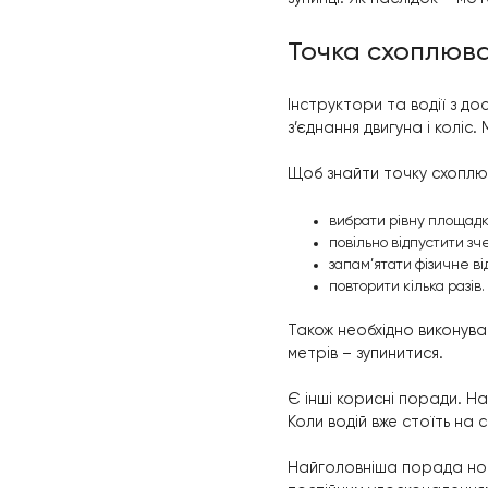
Причини, 
Досвідчені воді
різке відпу
двигун пере
проблеми з 
вистачає.
занадто різк
Важливо відзнач
зупинці. Як насл
Точка схо
Інструктори та 