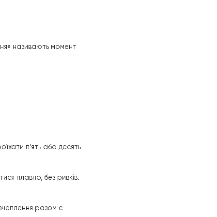
ий момент не передається колесам, внаслідок чого
ь відпускається занадто плавно, газу їй не
швидко тисне на педалі.
ермом, не вичавлює зчеплення до кінця при
. «Точкою схоплювання» називають момент