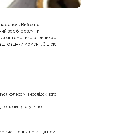
ханічною коробкою передач. Вибір на
ивчити транспортний засіб, розуміти
ресідає на автомобіль з автоматикою: виникає
 буває в самий невідповідний момент. З цією
рпіння.