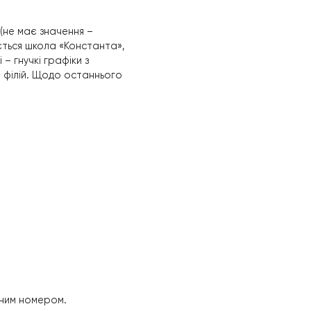
я.
ії:
е: стартувати – проїхати п’ять або десять
ін повинен запускатися плавно, без ривків.
на жовтому сигналі.
и точку схоплення зчеплення разом с