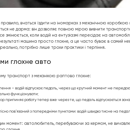
колах, як правило, вчаться їздити на іномарках з ме
и складається не дарма: він дозволяє повною мірою в
ння ним. Все змінюється, коли водій на ентузіазмі пе
стей. В результаті машина просто глохне, а це часто
оратися реально, потрібно лише трохи практики і те