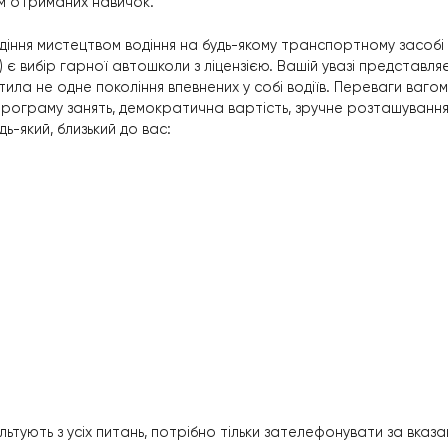
а і коліс. Машина в цей час починає повільно рухатис
у схоплювання, новачку варто виконати дуже прості д
ну площадку;
пустити зчеплення та не додавати газ;
фізичне відчуття, як нога влаштовується на педалі;
лька разів.
 виконувати вправи, і дуже ефективним вважається так
ися.
оради. Наприклад, не варто різко включати двигун – в
тоїть на світлофорі, зчеплення треба відпускати вже 
рада новачкам – не панікувати. Слід спокійно шукат
коналенням отриманих навичок.