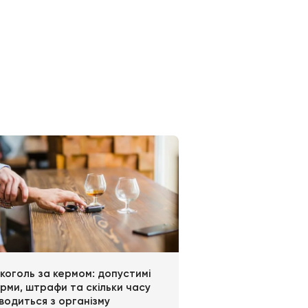
спортному засобі (не має значення –
ій увазі представляється школа «Константа»,
в. Переваги вагомі – гнучкі графіки з
учне розташування філій. Щодо останнього