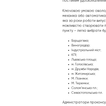
з’єднання двигун
Щоб знайти точк
вибрати рів
повільно від
запам’ятати 
повторити кі
Також необхідно
метрів – зупинит
Є інші корисні п
Коли водій вже с
Найголовніша по
постійним удос