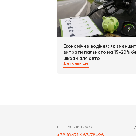
документів. Сер
посвідчення воді
Не варто забува
матеріалу і пра
отримати нові п
тільки після цьо
Схожі нови