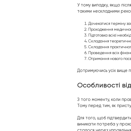
на
Борщагів
на
Індустрі
на
Львівські
на
м. Дружб
на
Севастоп
Тут працюють ли
загрожує втрато
Що робити
позбавле
У тому випадку, 
такими несклад
Дочекатися 
Проходження