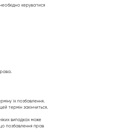
ідного, щоб не потрапити в ситуацію, що
 після їхнього
жання їх відновити, необхідно керуватися