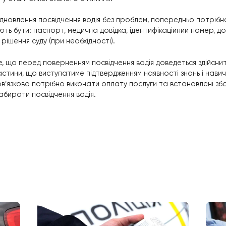
сієї необхідної документації.
еоретичного іспиту за правилами дорожнього руху.
рактичного іспиту з водіння за кермом автомобіля.
всіх фінансових платежів.
ового посвідчення водія.
іх вище перерахованих рекомендацій, можна досить 
ті відновлення посвідчення воді
коли права водія були здані в сервісний центр МВС, по
як приступати до процедури їх відновлення, необхідно
ідтвердити власну придатність до керування транспо
а у проходженні медичної комісії. Особливо це буде 
равління у стані алкогольного сп’яніння.
едуру відновлення посвідчення водія без проблем, п