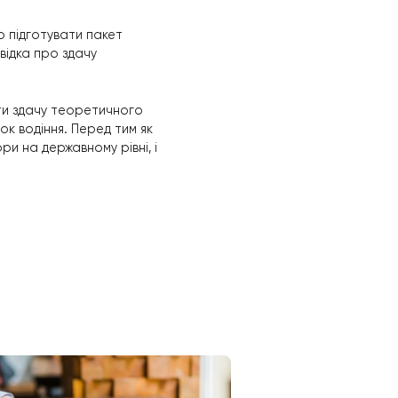
швидко відновити права.
я
чинається відлік терміну їх позбавлення.
 дочекатися, коли цей термін закінчиться.
ртним засобом, у деяких випадках може
актуально у разі, якщо позбавлення прав
опередньо потрібно підготувати пакет