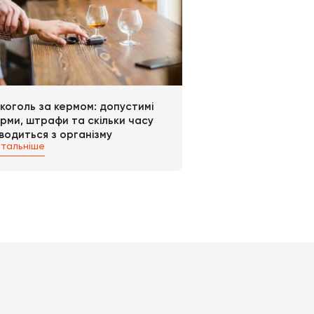
ікаційний номер, довідка про здачу
доведеться здійснити здачу теоретичного
ості знань і навичок водіння. Перед тим як
а встановлені збори на державному рівні, і