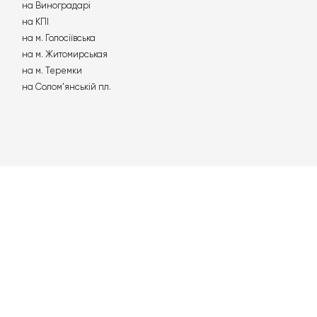
: як
Алкоголь за кермом: допустимі
ижкою
норми, штрафи та скільки часу
виводиться з організму
Детальніше