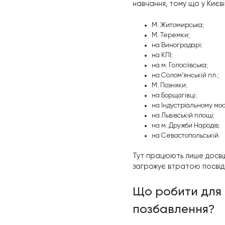
При порушенні п
практиці часто в
Реалізувати цю 
процедур.
Де можна 
Щоб уникнути та
серед яких можн
навчання, тому щ
М. Житомир
М. Теремки
;
на
Виноград
на
КПІ
;
на
м. Голосі
на
Солом’янс
М. Позняки
;