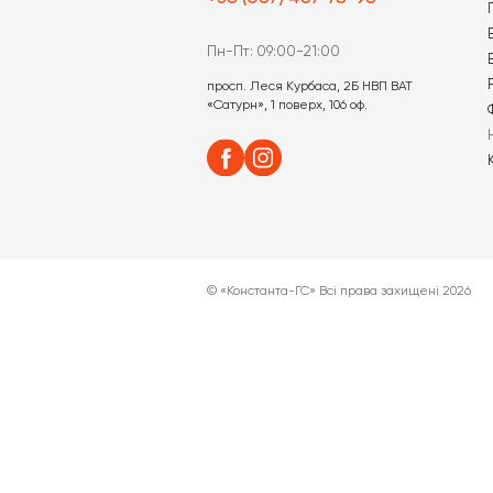
Економічне водіння: я
витрати пального на 
шкоди для авто
Детальніше