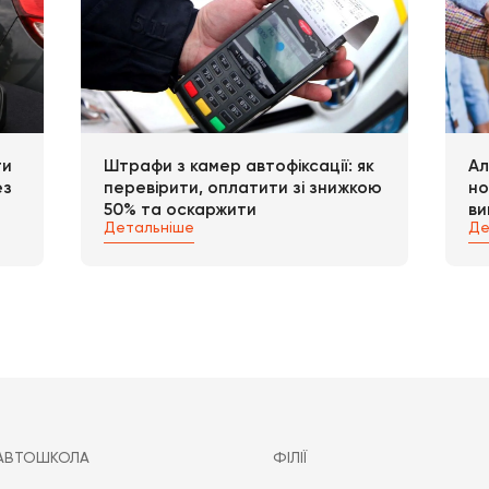
ед них мають бути: паспорт, медична довідка, ідентиф
я та копія рішення суду (при необхідності).
ти про те, що перед поверненням посвідчення водія 
ктичної частини, що виступатиме підтвердженням наявн
рава, обов’язково потрібно виконати оплату послуги т
го можна забирати посвідчення водія.
ни