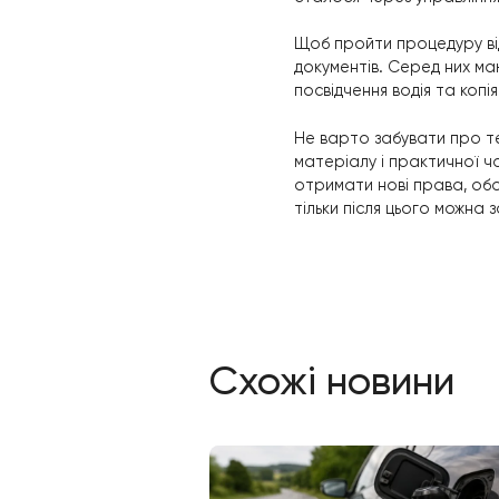
Підготовка в
Складання т
Складання п
Проведення 
Отримання н
Дотримуючись ус
Особливос
З того моменту, 
Тому перед тим, 
Для того, щоб п
виникати потреб
сталося через уп
Щоб пройти проц