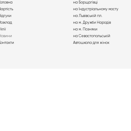
к зменшити
Штрафи з камер автофіксації
15-20% без
перевірити, оплатити зі зн
50% та оскаржити
Детальніше