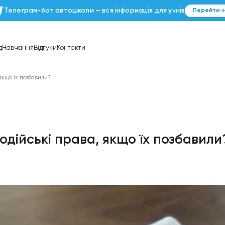
Телеграм-бот автошколи — вся інформація д
лії
Розклад
Навчання
Відгуки
Контакти
ські права, якщо їх позбавили?
ити водійські права, якщо їх