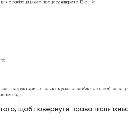
равил дорожнього руху одним із досить серйозних нас
иникає питання, пов’язане з тим, чи можливо відновити
дію можна після закінчення строку позбавлення прав
пройти навчання для отримання
кого процесу, як позбавлення прав водія, навчання в
а виділити нашу автошколу «Константа». Кожен потенц
о у Києві для реалізації цього процесу відкрито 12 філ
ська
;
арі
;
ївська
;
ькій пл.
;