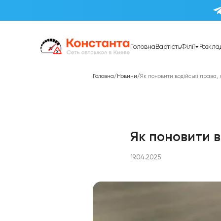
Головна
Вартість
Фі
Головна
/
Новини
/
Як поновити водій
Як понов
19.04.2025