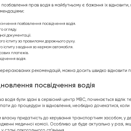
ці
;
альному мосту
;
й площі
;
и Народів
;
ольській
.
ше досвідчені інструктори, які навчать усього необх
ю посвідчення водія.
 для того, щоб повернути права
ння?
якщо після позбавлення прав водія в майбутньому є ба
ними рекомендаціями:
терміну закінчення позбавлення посвідчення водія.
 медичного огляду.