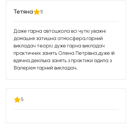
Тетяна
5
Даже гарна автошкола всі чуткі уважні
домашня затишна атмосфера.гарний
викладач теорії.і дуже гарна викладач
практичних занять Олена Петрівна.дуже їй
вдячна.декілька занять з практики їздила з
Валерієм гарний викладач.
5