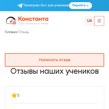
Телеграм-бот для учеников
Перейти
UA
Головна
/
Отзывы
Написать отзыв
Отзывы наших учеников
5