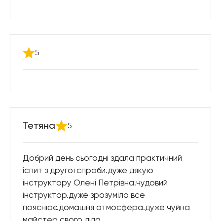
5
Тетяна
5
Добрий день сьогодні здала практичний
іспит з другої спроби.дуже дякую
інструктору Олені Петрівна.чудовий
інструктор.дуже зрозуміло все
пояснює.домашня атмосфера.дуже чуйна
майстер свого діла.