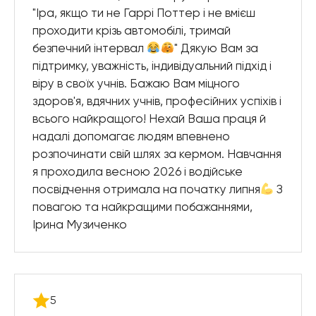
"Іра, якщо ти не Гаррі Поттер і не вмієш
проходити крізь автомобілі, тримай
безпечний інтервал
" Дякую Вам за
підтримку, уважність, індивідуальний підхід і
віру в своїх учнів. Бажаю Вам міцного
здоров'я, вдячних учнів, професійних успіхів і
всього найкращого! Нехай Ваша праця й
надалі допомагає людям впевнено
розпочинати свій шлях за кермом. Навчання
я проходила весною 2026 і водійське
посвідчення отримала на початку липня
З
повагою та найкращими побажаннями,
Ірина Музиченко
5