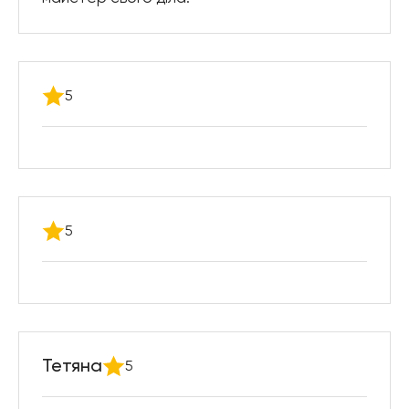
5
5
Тетяна
5