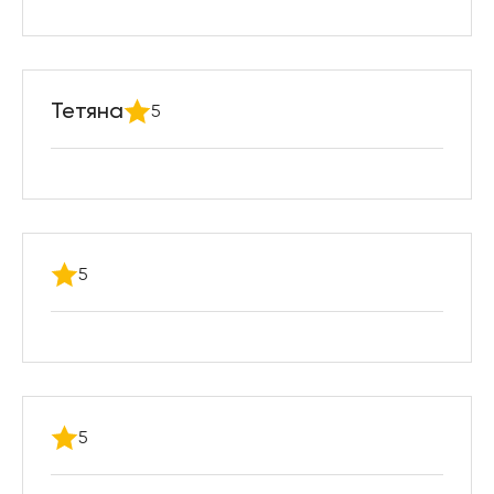
Тетяна
5
5
5