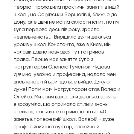
теорію і проходила практичні занятті в іншій
школі , на Софіївській Борщагівці, ближче до
дому, але двічі не могла скласти іспит, потім
була перерва десь пів року, зросла
невпевненість ... Вирішила взяти декілька
уроків у школі Константа, вже в Києві, мій
чоловік давно навчався тут і отримав
права. Перше моє заняття було з
інструктором Оленою Гуменюк. Чудова
дівчина, уважна й професійна, надала мені
впевненості й віри, що все вийде. Дякую
дуже! Потім моїм інструктором став Валерій
Онейко. Ми з ним відкатали декілька занять і
я зрозуміла, що отримала стільки знань і
навичок, скільки не отримала за всі 40
занять в попередній школі. Валерій - дуже
професійний інструктор, спокійно й