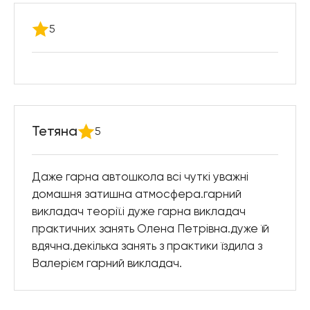
5
Тетяна
5
Даже гарна автошкола всі чуткі уважні
домашня затишна атмосфера.гарний
викладач теорії.і дуже гарна викладач
практичних занять Олена Петрівна.дуже їй
вдячна.декілька занять з практики їздила з
Валерієм гарний викладач.