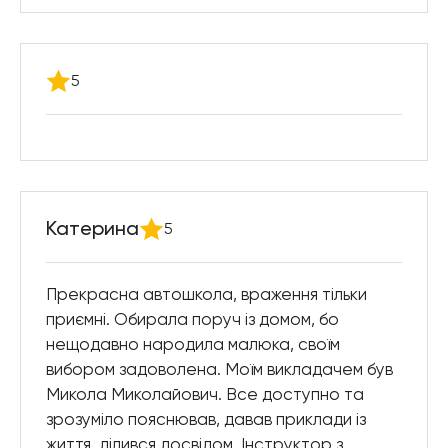
5
Катерина
5
Прекрасна автошкола, враження тільки
приємні. Обирала поруч із домом, бо
нещодавно народила малюка, своїм
вибором задоволена. Моїм викладачем був
Микола Миколайович. Все доступно та
зрозуміло пояснював, давав приклади із
життя, ділився досвідом. Інструктор з