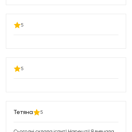
5
5
Тетяна
5
Сьогодні склала іспит! Нарешті! Я вивчала